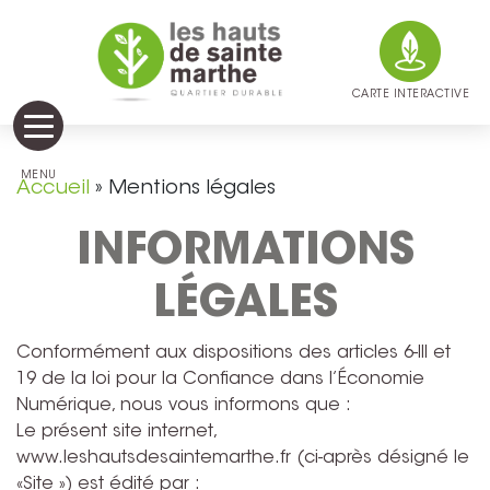
CARTE INTERACTIVE
MENU
Accueil
»
Mentions légales
I
N
F
O
R
M
A
T
I
O
N
S
L
É
G
A
L
E
S
Conformément aux dispositions des articles 6-III et
19 de la loi pour la Confiance dans l’Économie
Numérique, nous vous informons que :
Le présent site internet,
www.leshautsdesaintemarthe.fr (ci-après désigné le
«Site ») est édité par :